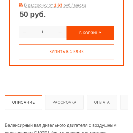
В рассрочку от
1.63
руб./ месяц
50
руб.
В КОРЗИНУ
КУПИТЬ В 1 КЛИК
ОПИСАНИЕ
РАССРОЧКА
ОПЛАТА
ДО
Балансирный вал дизельного двигателя с воздушным
C192F
охлаждением
Lifan и аналогичных моторов