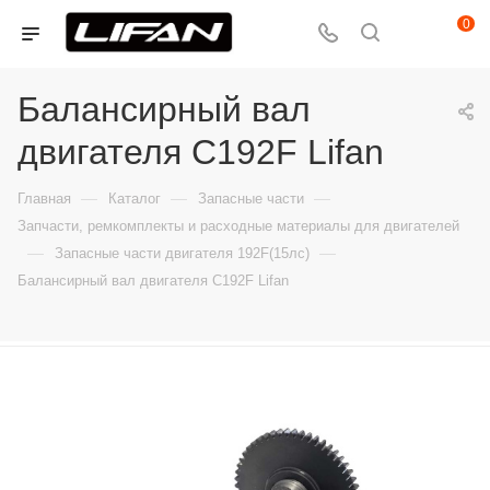
0
Балансирный вал
двигателя C192F Lifan
—
—
—
Главная
Каталог
Запасные части
Запчасти, ремкомплекты и расходные материалы для двигателей
—
—
Запасные части двигателя 192F(15лс)
Балансирный вал двигателя C192F Lifan