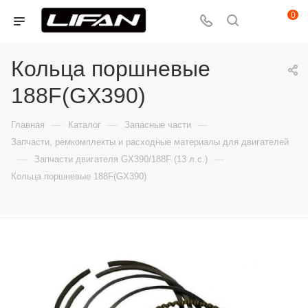
0
Кольца поршневые
188F(GX390)
—
—
—
Главная
Каталог
Запасные части
Запчасти, ремкомплекты и расходные материалы для двигателей
—
—
Запчасти двигателя GX390/188F (13 л.с.)
Кольца поршневые 188F(GX390)