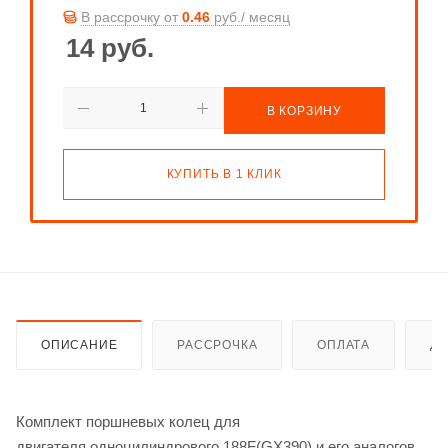
В рассрочку от
0.46
руб./ месяц
14
руб.
В КОРЗИНУ
КУПИТЬ В 1 КЛИК
ОПИСАНИЕ
РАССРОЧКА
ОПЛАТА
ДО
Комплект поршневых колец для
двигателя одноцилиндрового 188F(GX390) и его аналогов.