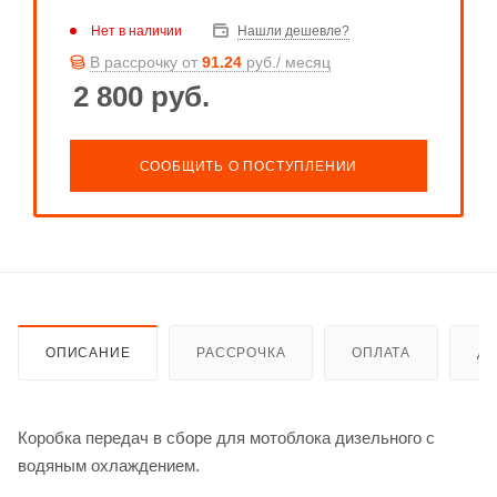
Нет в наличии
Нашли дешевле?
В рассрочку от
91.24
руб./ месяц
2 800
руб.
СООБЩИТЬ О ПОСТУПЛЕНИИ
ОПИСАНИЕ
РАССРОЧКА
ОПЛАТА
ДО
Коробка передач в сборе для мотоблока дизельного с
водяным охлаждением.