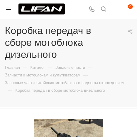
0
Коробка передач в
сборе мотоблока
дизельного
—
—
—
Главная
Каталог
Запасные части
—
Запчасти к мотоблокам и культиваторам
Запасные части китайских мотоблоков с водяным охлаждением
—
Коробка передач в сборе мотоблока дизельного