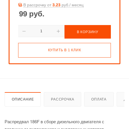
В рассрочку от
3.23
руб./ месяц
99
руб.
В КОРЗИНУ
КУПИТЬ В 1 КЛИК
ОПИСАНИЕ
РАССРОЧКА
ОПЛАТА
ДО
Распредвал 186F в сборе дизельного двигателя с
воздушным охлаждением и аналогичных моторов