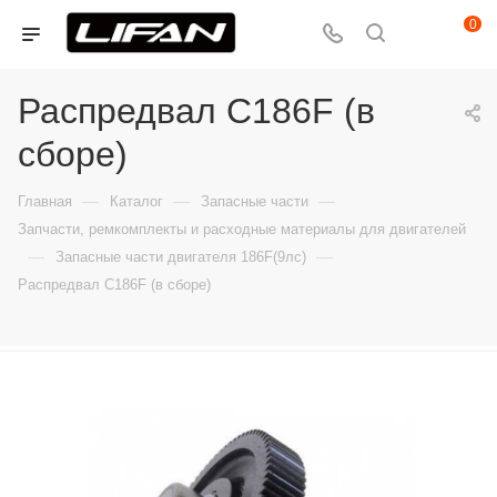
0
Распредвал C186F (в
сборе)
—
—
—
Главная
Каталог
Запасные части
Запчасти, ремкомплекты и расходные материалы для двигателей
—
—
Запасные части двигателя 186F(9лс)
Распредвал C186F (в сборе)